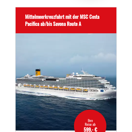
Mittelmeerkreuzfahrt mit der MSC Costa
Pacifica ab/bis Savona Route A
Ihre
Reise ab
599,- €