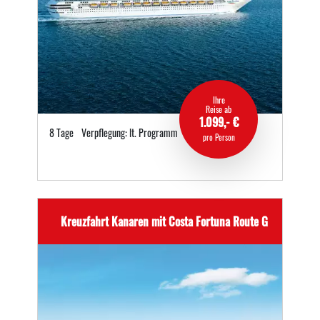
Ihre
Reise ab
1.099,- €
8 Tage
Verpflegung: lt. Programm
pro Person
Kreuzfahrt Kanaren mit Costa Fortuna Route G