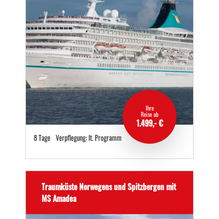
Ihre
Reise ab
1.499,- €
8 Tage
Verpflegung: lt. Programm
Traumküste Norwegens und Spitzbergen mit
MS Amadea