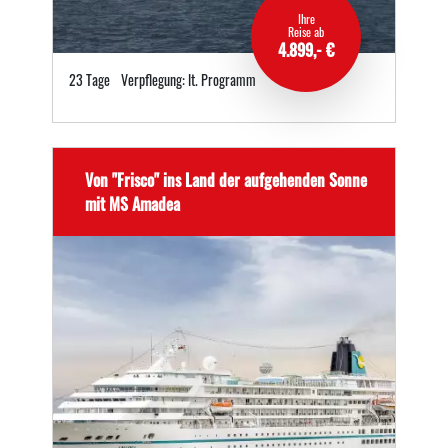
Ihre
Reise ab
4.899,- €
23 Tage
Verpflegung: lt. Programm
Von "Frisco" ins Land der aufgehenden Sonne
mit MS Amadea