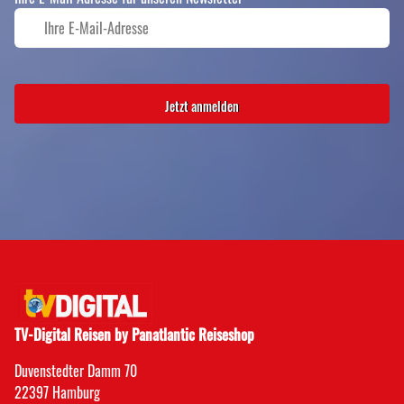
Jetzt anmelden
TV-Digital Reisen by Panatlantic Reiseshop
Duvenstedter Damm 70
22397 Hamburg