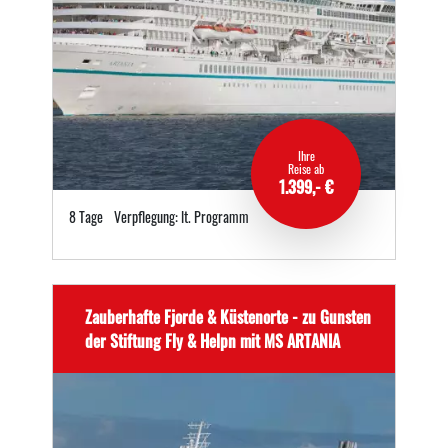
Ihre
Reise ab
1.399,- €
8 Tage
Verpflegung: lt. Programm
Zauberhafte Fjorde & Küstenorte - zu Gunsten
der Stiftung Fly & Helpn mit MS ARTANIA